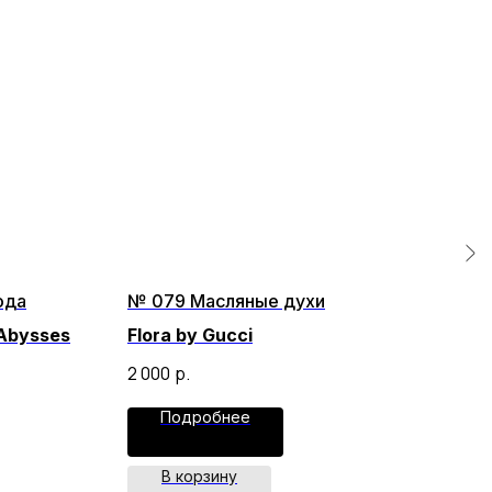
ода
№ 079 Масляные духи
№ 0
Abysses
Flora by Gucci
Byr
2 000
р.
3 30
Подробнее
В корзину