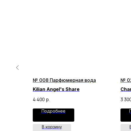
ода
№ 008 Парфюмерная вода
№ 0
Kilian Angel's Share
Cha
4 400
р.
3 30
Подробнее
В корзину