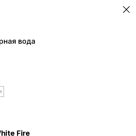
рная вода
л
hite Fire