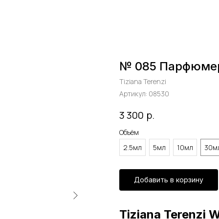
№ 085 Парфюме
Tiziana Terenzi
Артикул:
08530
р.
3 300
Объём
2.5мл
5мл
10мл
30м
Добавить в корзину
Tiziana Terenzi W