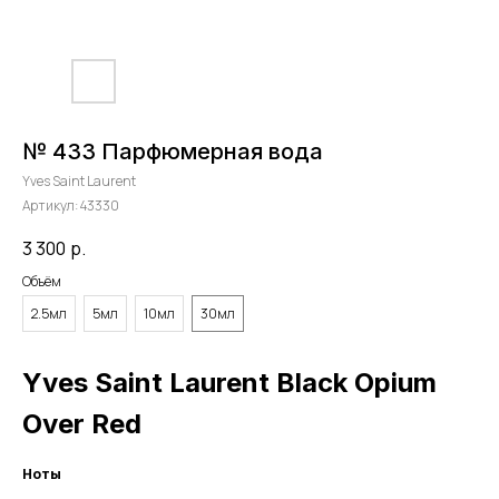
№ 433 Парфюмерная вода
Yves Saint Laurent
Артикул:
43330
3 300
р.
Объём
2.5мл
5мл
10мл
30мл
Yves Saint Laurent Black Opium
Over Red
Ноты