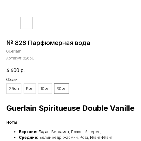
№ 828 Парфюмерная вода
Guerlain
Артикул:
82830
4 400
р.
Объём
2.5мл
5мл
10мл
30мл
Guerlain Spiritueuse Double Vanille
Ноты
Верхние:
Ладан, Бергамот, Розовый перец
Средние:
Белый кедр, Жасмин, Роза, Иланг-Иланг