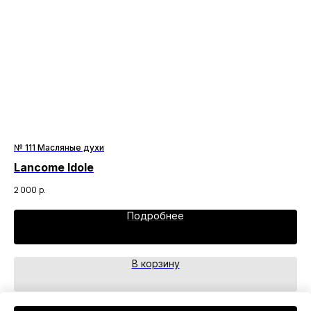
№ 111 Масляные духи
№ 
Lancome Idole
Es
2 000
р.
2 2
Подробнее
В корзину