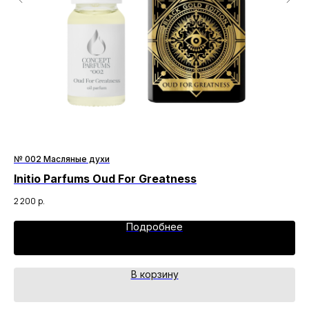
№ 002 Масляные духи
№ 
Initio Parfums Oud For Greatness
Or
2 200
р.
3 3
Подробнее
В корзину