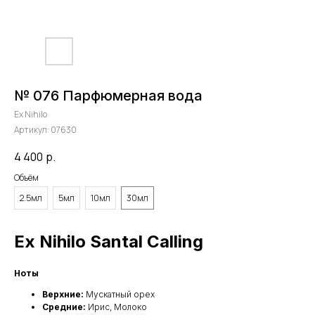
№ 076 Парфюмерная вода
Ex Nihilo
Артикул:
07630
4 400
р.
Объём
2.5мл
5мл
10мл
30мл
Ex Nihilo Santal Calling
Ноты
Верхние:
Мускатный орех
Средние:
Ирис, Молоко