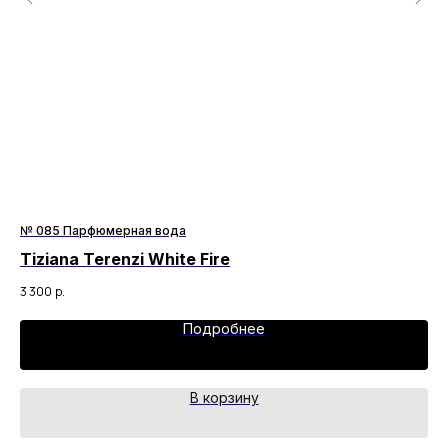
№ 085 Парфюмерная вода
№ 
Tiziana Terenzi White Fire
YS
3 300
р.
3 3
Подробнее
В корзину