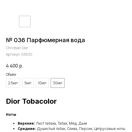
№ 036 Парфюмерная вода
Christian Dior
Артикул:
03630
4 400
р.
Объём
2.5мл
5мл
10мл
30мл
Dior Tobacolor
Ноты
Верхние:
Лист табака, Табак, Мёд, Дым
Средние:
Душистый табак, Слива, Персик, Цитрусовые ноты