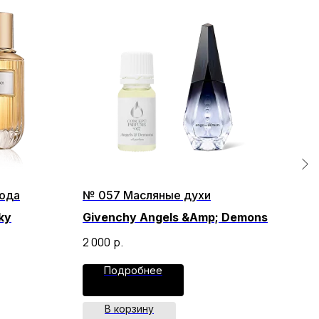
ода
№ 057 Масляные духи
№ 5
ky
Givenchy Angels &Amp; Demons
Mar
Ga
2 000
р.
3 30
Подробнее
В корзину