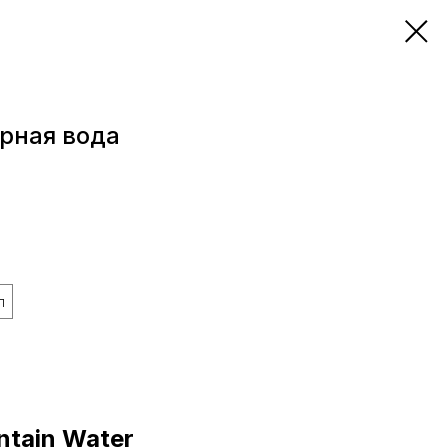
рная вода
л
ntain Water