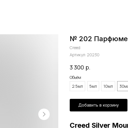
№ 202 Парфюме
Creed
Артикул:
20230
р.
3 300
Объём
2.5мл
5мл
10мл
30м
Добавить в корзину
Creed Silver Mou