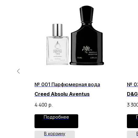
ода
№ 001 Парфюмерная вода
№ 0
Creed Absolu Aventus
D&G 
4 400
р.
3 30
Подробнее
В корзину