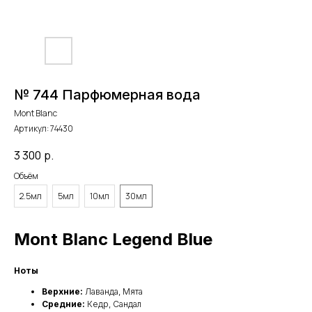
№ 744 Парфюмерная вода
Mont Blanc
Артикул:
74430
3 300
р.
Объём
2.5мл
5мл
10мл
30мл
Mont Blanc Legend Blue
Ноты
Верхние:
Лаванда, Мята
Средние:
Кедр, Сандал