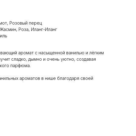
мот, Розовый перец
 Жасмин, Роза, Иланг-Иланг
ниль
ивающий аромат с насыщенной ванилью и лёгким
учит сладко, дымно и очень уютно, создавая
кого парфюма.
анильных ароматов в нише благодаря своей
.