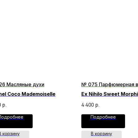
26 Масляные духи
№ 075 Парфюмерная 
el Coco Mademoiselle
Ex Nihilo Sweet Morph
0
р.
4 400
р.
Подробнее
Подробнее
В корзину
В корзину