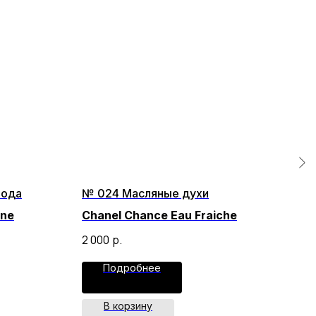
вода
№ 024 Масляные духи
№ 0
ine
Chanel Chance Eau Fraiche
Man
2 000
р.
2 00
Подробнее
В корзину