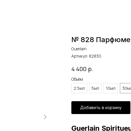
№ 828 Парфюме
Guerlain
Артикул:
82830
р.
4 400
Объём
2.5мл
5мл
10мл
30м
Добавить в корзину
Guerlain Spiritue