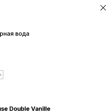
рная вода
л
use Double Vanille