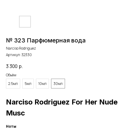
№ 323 Парфюмерная вода
Narciso Rodriguez
Артикул:
32330
3 300
р.
Объём
2.5мл
5мл
10мл
30мл
Narciso Rodriguez For Her Nude
Musc
Ноты