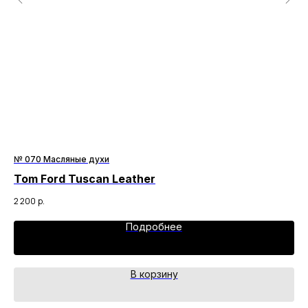
№ 070 Масляные духи
№ 
Tom Ford Tuscan Leather
Le
2 200
р.
3 3
Подробнее
В корзину