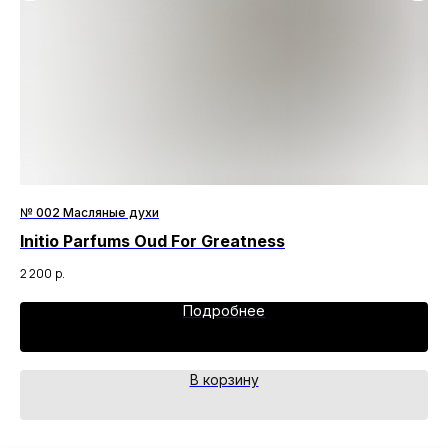
№ 002 Масляные духи
№ 
Initio Parfums Oud For Greatness
Gi
2 200
р.
3 3
Подробнее
В корзину