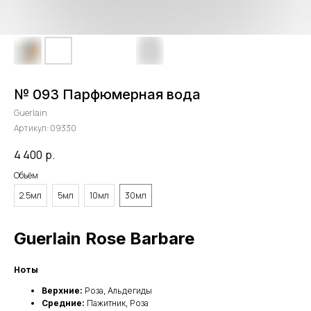
№ 093 Парфюмерная вода
Guerlain
Артикул:
09330
4 400
р.
Объём
2.5мл
5мл
10мл
30мл
Guerlain Rose Barbare
Ноты
Верхние:
Роза, Альдегиды
Средние:
Пажитник, Роза