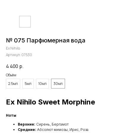
№ 075 Парфюмерная вода
Ex Nihilo
Артикул:
07530
4 400
р.
Объём
2.5мл
5мл
10мл
30мл
Ex Nihilo Sweet Morphine
Ноты
Верхние:
Сирень, Бергамот
Средние:
Абсолют мимозы, Ирис, Роза